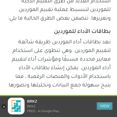
استخدام العديد من طرق التقييم الذكية
للموردين لتبسيط عملية تقييم الموردين
وتعزيزها. تتضمن بعض الطرق الحالية ما يلي:
بطاقات الأداء للموردين
تعد بطاقات أداء الموردين طريقة شائعة
لتقييم الموردين. وهي تنطوي على استخدام
معايير محددة مسبقًا ومؤشرات أداء لتقييم
أداء الموردين. يمكن إنشاء بطاقات الأداء
باستخدام الأدوات والمنصات الرقمية ، مما
يتيح سهولة جمع البيانات وتحليلها وتصورها.
توفر الدرجات التي تم الحصول عليها مقياسًا
BRKZ
VIEW
كميًا لأداء الموردين وتمكين المقارنة الفعالة
BRKZ
FREE - In Google Play
واتخاذ القرار.